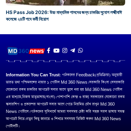
চাকরি
HS Pass Job 2026: উচ্চ মাধ্যমিক পাসদের জন্য চাকরির সুযোগ লক্ষ্মীবাঈ
কলেজে ২৪টি পদে কর্মী নিয়োগ
Information You Can Trust:
পাঠকদের Feedback(প্রতিক্রিয়া) অনুয়ায়ী
ভারত তথা পশ্চিমবঙ্গের নাম্বার ১ পোর্টাল Md 360 News। সরকারি কিংবা বেসরকারি
যেকোনো রকম চাকরির আপডেট সবার আগে তুলে ধরা হয় Md 360 News পোর্টাল
এর মাধ্যমে,নিজস্ব মাতৃভাষায়(বাংলা)। পাশাপাশি কেন্দ্র ও রাজ্য সরকারের যেকোনো রকম
স্কলারশিপ ও প্রকল্পের আপডেট সবার আগে পেতে নিয়মিত চোঁখ রাখুন Md 360
News পোর্টালে। পাঠকদের সুবিধার্থে আমরা সবসময় চেষ্টা করি সহজ সরল ভাষায় সমস্ত
আপডেট দিতে। নতুন কিছু জানতে ও শিখতে সবসময় ভিজিট করুন Md 360 News
পোর্টালটি।