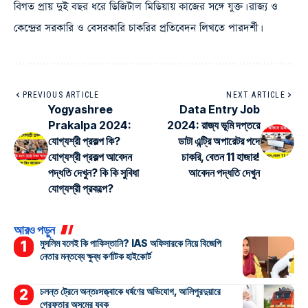
বিগত প্রায় দুই বছর ধরে ডিজিটাল মিডিয়ায় কাজের সঙ্গে যুক্ত। রাজ্য ও
কেন্দ্রের সরকারি ও বেসরকারি চাকরির প্রতিবেদন লিখতে পারদর্শী।
PREVIOUS ARTICLE
NEXT ARTICLE
Yogyashree
Data Entry Job
Prakalpa 2024:
2024: রাজ্য ভূমি দপ্তরে
যোগ্যশ্রী প্রকল্প কি?
ডাটা এন্ট্রি অপারেটর পদে
যোগ্যশ্রী প্রকল্প আবেদন
চাকরি, বেতন 11 হাজার!
পদ্ধতি দেখুন? কি কি সুবিধা
আবেদন পদ্ধতি দেখুন
যোগ্যশ্রী প্রকল্পে?
আরও পড়ুন
মুসলিম বলেই কি পাকিস্তানি? IAS অফিসারকে নিয়ে বিজেপি
নেতার মন্তব্যে ক্ষুব্ধ কর্ণাটক হাইকোর্ট
চলন্ত ট্রেনে অন্তঃসত্ত্বাকে ধর্ষণের অভিযোগ, আলিপুরদুয়ারে
গ্রেফতার অসমের যুবক