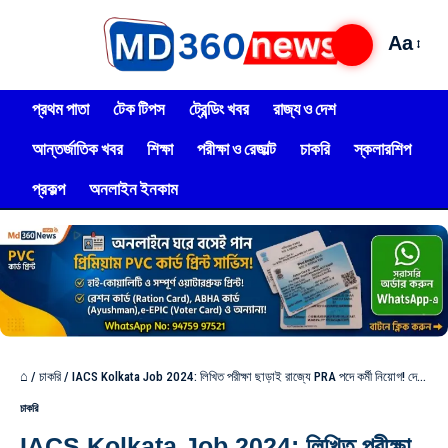
Aa
প্রথম পাতা
টেক টিপস
ট্রেন্ডিং খবর
রাজ্য ও দেশ
আন্তর্জাতিক খবর
শিক্ষা
পরীক্ষা ও রেজাল্ট
চাকরি
স্কলারশিপ
প্রকল্প
অনলাইন ইনকাম
⌂
/
চাকরি
/
IACS Kolkata Job 2024: লিখিত পরীক্ষা ছাড়াই রাজ্যে PRA পদে কর্মী নিয়োগ! দেখুন আবেদন পদ্ধতি
চাকরি
IACS Kolkata Job 2024: লিখিত পরীক্ষা