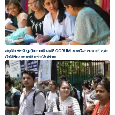
চাকরি
মাধ্যমিক পাশেই কেন্দ্রীয় সরকারি চাকরি! CCRUM-এ এমটিএস থেকে নার্স, ল্যাব
টেকনিশিয়ান সহ একাধিক পদে নিয়োগ শুরু