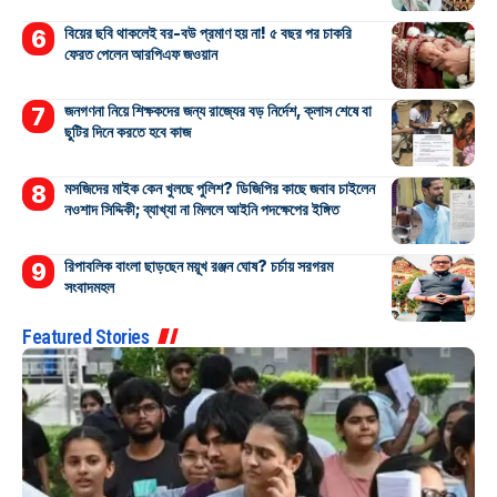
বিয়ের ছবি থাকলেই বর-বউ প্রমাণ হয় না! ৫ বছর পর চাকরি
ফেরত পেলেন আরপিএফ জওয়ান
জনগণনা নিয়ে শিক্ষকদের জন্য রাজ্যের বড় নির্দেশ, ক্লাস শেষে বা
ছুটির দিনে করতে হবে কাজ
মসজিদের মাইক কেন খুলছে পুলিশ? ডিজিপির কাছে জবাব চাইলেন
নওশাদ সিদ্দিকী; ব্যাখ্যা না মিললে আইনি পদক্ষেপের ইঙ্গিত
রিপাবলিক বাংলা ছাড়ছেন ময়ূখ রঞ্জন ঘোষ? চর্চায় সরগরম
সংবাদমহল
Featured Stories