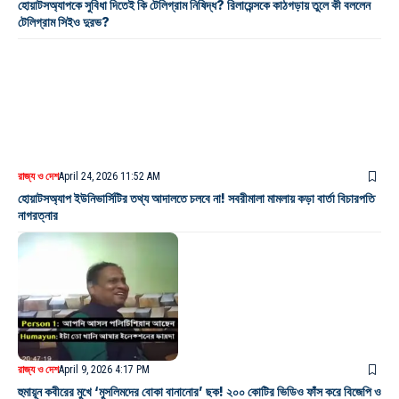
হোয়াটসঅ্যাপকে সুবিধা দিতেই কি টেলিগ্রাম নিষিদ্ধ? রিলায়েন্সকে কাঠগড়ায় তুলে কী বললেন
টেলিগ্রাম সিইও দুরভ?
রাজ্য ও দেশ
April 24, 2026 11:52 AM
হোয়াটসঅ্যাপ ইউনিভার্সিটির তথ্য আদালতে চলবে না! সবরীমালা মামলায় কড়া বার্তা বিচারপতি
নাগরত্নার
রাজ্য ও দেশ
April 9, 2026 4:17 PM
হুমায়ূন কবীরের মুখে ‘মুসলিমদের বোকা বানানোর’ ছক! ২০০ কোটির ভিডিও ফাঁস করে বিজেপি ও