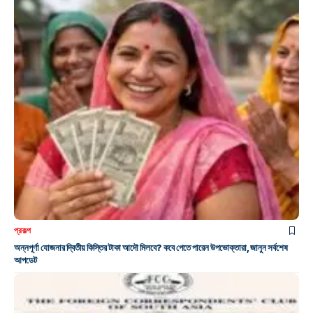
প্রকল্প
অন্নপূর্ণা যোজনার দ্বিতীয় কিস্তির টাকা আদৌ মিলবে? কবে পেতে পারেন উপভোক্তারা, জানুন সর্বশেষ
আপডেট