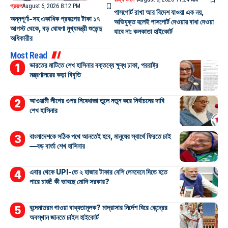
প্রকল্প
August 6, 2026 8:12 PM
পাসপোর্ট রাখা আর বিদেশ যাওয়া এক নয়,
অন্নপূর্ণা-সহ একাধিক প্রকল্পের টাকা ১৭
অভিযুক্ত হলেই পাসপোর্ট দেওয়ায় বাধা দেওয়া
আগস্ট থেকে, বড় ঘোষণা মুখ্যমন্ত্রী শুভেন্দু
যাবে না: কলকাতা হাইকোর্ট
অধিকারীর
Most Read
ভারতের মাটিতে শেখ হাসিনার বক্তব্যে ক্ষুব্ধ ঢাকা, পররাষ্ট্র
মন্ত্রণালয়ের কড়া বিবৃতি
আওয়ামী লীগের ওপর নিষেধাজ্ঞা তুলে নতুন করে নির্বাচনের দাবি
শেখ হাসিনার
বাংলাদেশকে সঠিক পথে আনতেই হবে, মানুষের স্বার্থে ফিরতে চাই
—বড় বার্তা শেখ হাসিনার
এবার থেকে UPI-তে ২ হাজার টাকার বেশি লেনদেনে দিতে হতে
পারে চার্জ! কী ভাবছে মোদি সরকার?
বন্দেমাতরম গাওয়া বাধ্যতামূলক? মাদ্রাসার নির্দেশ ঘিরে কেন্দ্রের
অবস্থান জানতে চাইল হাইকোর্ট