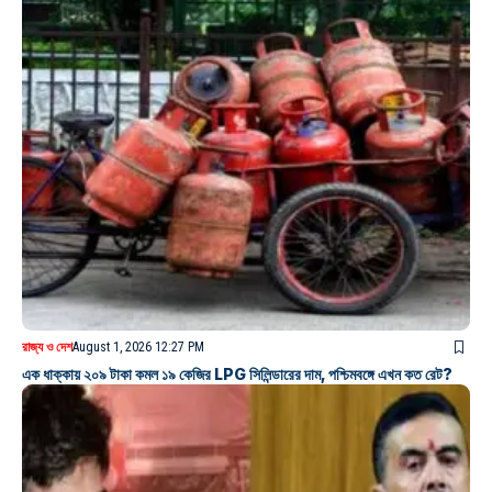
রাজ্য ও দেশ
August 1, 2026 12:27 PM
এক ধাক্কায় ২০৯ টাকা কমল ১৯ কেজির LPG সিলিন্ডারের দাম, পশ্চিমবঙ্গে এখন কত রেট?