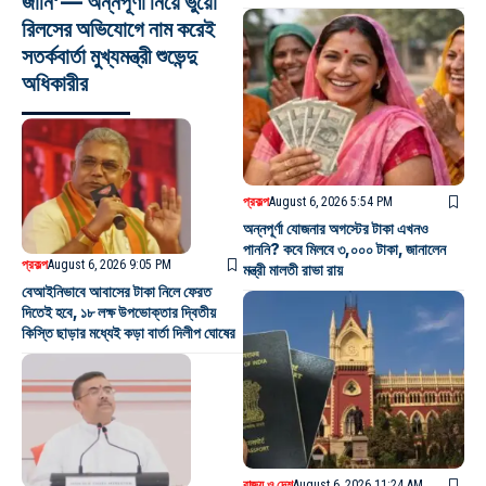
জানি’— অন্নপূর্ণা নিয়ে ভুয়ো
রিলসের অভিযোগে নাম করেই
সতর্কবার্তা মুখ্যমন্ত্রী শুভেন্দু
অধিকারীর
প্রকল্প
August 6, 2026 5:54 PM
অন্নপূর্ণা যোজনার অগস্টের টাকা এখনও
পাননি? কবে মিলবে ৩,০০০ টাকা, জানালেন
প্রকল্প
August 6, 2026 9:05 PM
মন্ত্রী মালতী রাভা রায়
বেআইনিভাবে আবাসের টাকা নিলে ফেরত
দিতেই হবে, ১৮ লক্ষ উপভোক্তার দ্বিতীয়
কিস্তি ছাড়ার মধ্যেই কড়া বার্তা দিলীপ ঘোষের
রাজ্য ও দেশ
August 6, 2026 11:24 AM