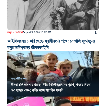
রাজ্য ও দেশ
শিক্ষা
August 3, 2026 10:02 AM
আইসিএসের চাকরি ছেড়ে স্বাধীনতার পথে: নেতাজি সুভাষচন্দ্র
বসুর অবিশ্বাস্য জীবনকাহিনি
আন্তর্জাতিক খবর
ইসরায়েলি হামলায় ঝরছে নিরীহ ফিলিস্তিনিদের প্রাণ, গাজায় নিহত
৭৩ হাজার ৩৪৯; গভীর হচ্ছে মানবিক সংকট