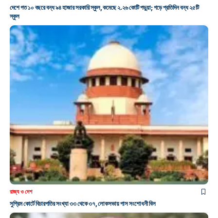
দেশে গত ১০ বছরে বন্ধ ৯৪ হাজার সরকারি স্কুল, কমেছে ২.২৬ কোটি পড়ুয়া; গড়ে প্রতিদিন বন্ধ ২৫টি
স্কুল
রাজ্য ও দেশ
সুপ্রিম কোর্টে বিচারপতির সংখ্যা ৩৩ থেকে ৩৭, লোকসভায় পাস সংশোধনী বিল