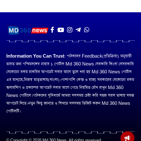
Information You Can Trust:
পাঠকদের Feedback(প্রতিক্রিয়া) অনুয়ায়ী
ভারত তথা পশ্চিমবঙ্গের নাম্বার ১ পোর্টাল Md 360 News। সরকারি কিংবা বেসরকারি
যেকোনো রকম চাকরির আপডেট সবার আগে তুলে ধরা হয় Md 360 News পোর্টাল
এর মাধ্যমে,নিজস্ব মাতৃভাষায়(বাংলা)। পাশাপাশি কেন্দ্র ও রাজ্য সরকারের যেকোনো রকম
স্কলারশিপ ও প্রকল্পের আপডেট সবার আগে পেতে নিয়মিত চোঁখ রাখুন Md 360
News পোর্টালে। পাঠকদের সুবিধার্থে আমরা সবসময় চেষ্টা করি সহজ সরল ভাষায় সমস্ত
আপডেট দিতে। নতুন কিছু জানতে ও শিখতে সবসময় ভিজিট করুন Md 360 News
পোর্টালটি।
মসজিদের মাইক কেন খুলছে পুলিশ?
© Copyright © 2026 Md 360 News. All rights reserved
ডিজিপির কাছে জবাব চাইলেন নওশাদ