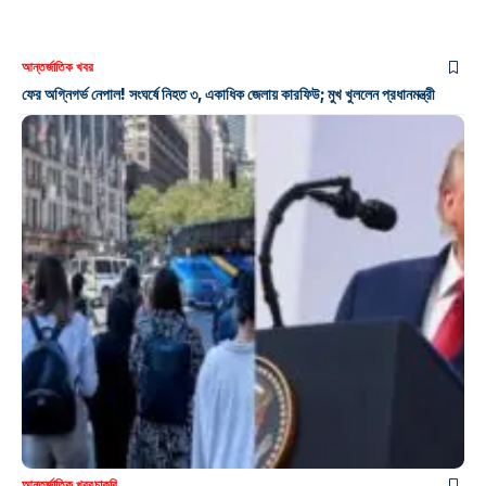
আন্তর্জাতিক খবর
ফের অগ্নিগর্ভ নেপাল! সংঘর্ষে নিহত ৩, একাধিক জেলায় কারফিউ; মুখ খুললেন প্রধানমন্ত্রী
আন্তর্জাতিক খবর
চাকরি