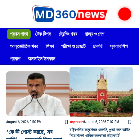
প্রথম পাতা
টেক টিপস
ট্রেন্ডিং খবর
রাজ্য ও দেশ
আন্তর্জাতিক খবর
শিক্ষা
পরীক্ষা ও রেজাল্ট
চাকরি
স্কলারশিপ
প্রকল্প
অনলাইন ইনকাম
August 6, 2026 9:50 PM
রাজ্য ও দেশ
August 6, 2026 7:07 PM
রাষ্ট্রপতির অনুমোদন মেলেনি, গুন্ডা দমন আইন
‘কে কী পোস্ট করছে, সব
নিয়ে মামলা খারিজ কলকাতা হাইকোর্টে