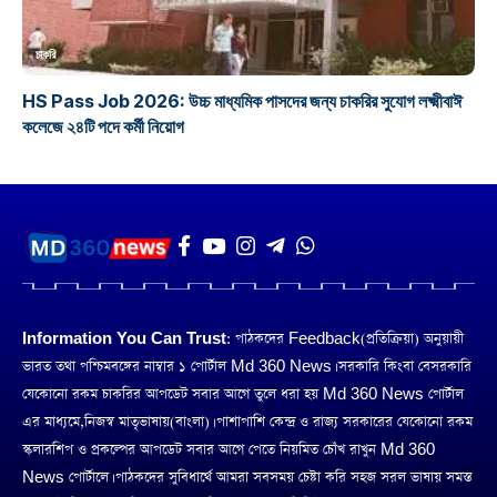
চাকরি
HS Pass Job 2026: উচ্চ মাধ্যমিক পাসদের জন্য চাকরির সুযোগ লক্ষ্মীবাঈ
কলেজে ২৪টি পদে কর্মী নিয়োগ
Information You Can Trust:
পাঠকদের Feedback(প্রতিক্রিয়া) অনুয়ায়ী
ভারত তথা পশ্চিমবঙ্গের নাম্বার ১ পোর্টাল Md 360 News। সরকারি কিংবা বেসরকারি
যেকোনো রকম চাকরির আপডেট সবার আগে তুলে ধরা হয় Md 360 News পোর্টাল
এর মাধ্যমে,নিজস্ব মাতৃভাষায়(বাংলা)। পাশাপাশি কেন্দ্র ও রাজ্য সরকারের যেকোনো রকম
স্কলারশিপ ও প্রকল্পের আপডেট সবার আগে পেতে নিয়মিত চোঁখ রাখুন Md 360
News পোর্টালে। পাঠকদের সুবিধার্থে আমরা সবসময় চেষ্টা করি সহজ সরল ভাষায় সমস্ত