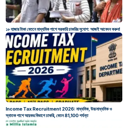
চাকরি
১৮ হাজার টাকা বেতনে মাধ্যমিক পাশে সরকারি চাকরির সুযোগ: আজই আবেদন করুন!
চাকরি
Income Tax Recruitment 2026: মাধ্যমিক, উচ্চমাধ্যমিক ও
স্নাতক পাশে আয়কর বিভাগে চাকরি, বেতন 81,100 পর্যন্ত