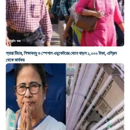
ট্রেন্ডিং খবর
প্যারা টিচার, শিক্ষাবন্ধু ও স্পেশাল এডুকেটরের বেতন বাড়ল ১,০০০ টাকা, এপ্রিল
থেকে কার্যকর
ট্রেন্ডিং খবর