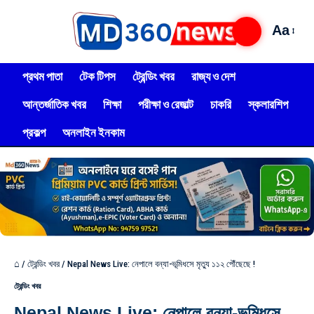
Aa
প্রথম পাতা
টেক টিপস
ট্রেন্ডিং খবর
রাজ্য ও দেশ
আন্তর্জাতিক খবর
শিক্ষা
পরীক্ষা ও রেজাল্ট
চাকরি
স্কলারশিপ
প্রকল্প
অনলাইন ইনকাম
⌂
/
ট্রেন্ডিং খবর
/
Nepal News Live: নেপালে বন্যা-ভূমিধসে মৃত্যু ১১২ পৌঁছেছে !
ট্রেন্ডিং খবর
Nepal News Live: নেপালে বন্যা-ভূমিধসে