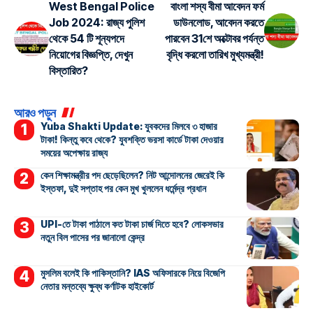
West Bengal Police
বাংলা শস্য বীমা আবেদন ফর্ম
Job 2024: রাজ্য পুলিশ
ডাউনলোড, আবেদন করতে
থেকে 54 টি শূন্যপদে
পারবেন 31শে অক্টোবর পর্যন্ত
নিয়োগের বিজ্ঞপ্তি, দেখুন
বৃদ্ধি করলো তারিখ মুখ্যমন্ত্রী!
বিস্তারিত?
আরও পড়ুন
Yuba Shakti Update: যুবকদের মিলবে ৩ হাজার
টাকা! কিন্তু কবে থেকে? যুবশক্তি ভরসা কার্ডে টাকা দেওয়ার
সময়ের অপেক্ষায় রাজ্য
কেন শিক্ষামন্ত্রীর পদ ছেড়েছিলেন? নিট আন্দোলনের জেরেই কি
ইস্তফা, দুই সপ্তাহ পর কেন মুখ খুললেন ধর্মেন্দ্র প্রধান
UPI-তে টাকা পাঠালে কত টাকা চার্জ দিতে হবে? লোকসভার
নতুন বিল পাসের পর জানালো কেন্দ্র
মুসলিম বলেই কি পাকিস্তানি? IAS অফিসারকে নিয়ে বিজেপি
নেতার মন্তব্যে ক্ষুব্ধ কর্ণাটক হাইকোর্ট