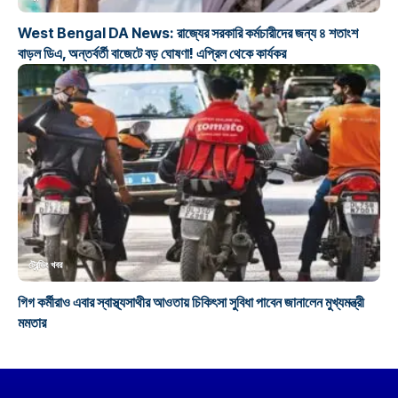
West Bengal DA News: রাজ্যের সরকারি কর্মচারীদের জন্য ৪ শতাংশ
বাড়ল ডিএ, অন্তর্বর্তী বাজেটে বড় ঘোষণা! এপ্রিল থেকে কার্যকর
ট্রেন্ডিং খবর
গিগ কর্মীরাও এবার স্বাস্থ্যসাথীর আওতায় চিকিৎসা সুবিধা পাবেন জানালেন মুখ্যমন্ত্রী
মমতার