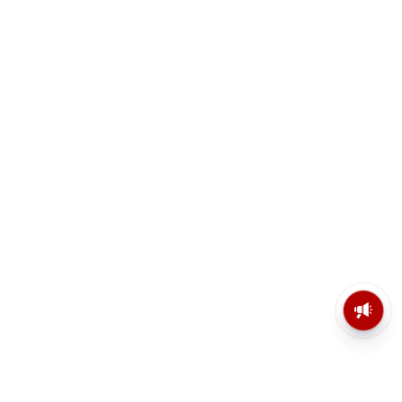
মসজিদের মাইক কেন খুলছে পুলিশ?
ডিজিপির কাছে জবাব চাইলেন নওশাদ
সিদ্দিকী; ব্যাখ্যা না মিললে আইনি পদক্ষেপের
ইঙ্গিত