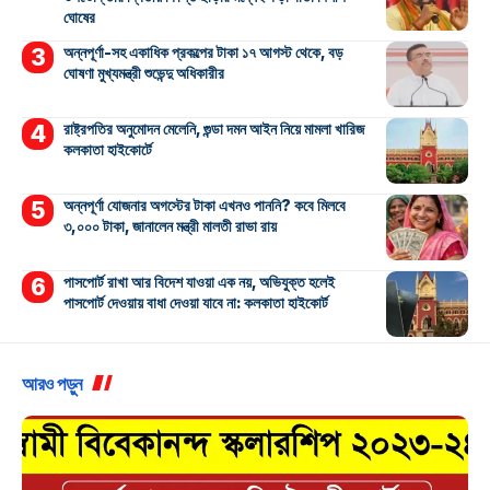
ঘোষের
অন্নপূর্ণা-সহ একাধিক প্রকল্পের টাকা ১৭ আগস্ট থেকে, বড়
ঘোষণা মুখ্যমন্ত্রী শুভেন্দু অধিকারীর
রাষ্ট্রপতির অনুমোদন মেলেনি, গুন্ডা দমন আইন নিয়ে মামলা খারিজ
কলকাতা হাইকোর্টে
অন্নপূর্ণা যোজনার অগস্টের টাকা এখনও পাননি? কবে মিলবে
৩,০০০ টাকা, জানালেন মন্ত্রী মালতী রাভা রায়
পাসপোর্ট রাখা আর বিদেশ যাওয়া এক নয়, অভিযুক্ত হলেই
পাসপোর্ট দেওয়ায় বাধা দেওয়া যাবে না: কলকাতা হাইকোর্ট
আরও পড়ুন