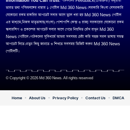
Information You Can Trust:
পাঠকদের Feedback(প্রতিক্রিয়া) অনুয়ায়ী
ভারত তথা পশ্চিমবঙ্গের নাম্বার ১ পোর্টাল Md 360 News। সরকারি কিংবা বেসরকারি
যেকোনো রকম চাকরির আপডেট সবার আগে তুলে ধরা হয় Md 360 News পোর্টাল
এর মাধ্যমে,নিজস্ব মাতৃভাষায়(বাংলা)। পাশাপাশি কেন্দ্র ও রাজ্য সরকারের যেকোনো রকম
স্কলারশিপ ও প্রকল্পের আপডেট সবার আগে পেতে নিয়মিত চোঁখ রাখুন Md 360
News পোর্টালে। পাঠকদের সুবিধার্থে আমরা সবসময় চেষ্টা করি সহজ সরল ভাষায় সমস্ত
আপডেট দিতে। নতুন কিছু জানতে ও শিখতে সবসময় ভিজিট করুন Md 360 News
পোর্টালটি।
© Copyright © 2026 Md 360 News. All rights reserved
Home
About Us
Privacy Policy
Contact Us
DMCA