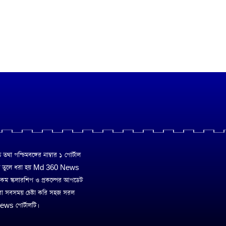
া পশ্চিমবঙ্গের নাম্বার ১ পোর্টাল
ে তুলে ধরা হয় Md 360 News
 রকম স্কলারশিপ ও প্রকল্পের আপডেট
রা সবসময় চেষ্টা করি সহজ সরল
ws পোর্টালটি।