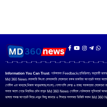
Information You Can Trust:
পাঠকদের Feedback(প্রতিক্রিয়া) অনুয়ায়ী ভারত তথ
Md 360 News। সরকারি কিংবা বেসরকারি যেকোনো রকম চাকরির আপডেট সবার আগ
পোর্টাল এর মাধ্যমে,নিজস্ব মাতৃভাষায়(বাংলা)। পাশাপাশি কেন্দ্র ও রাজ্য সরকারের যেকোনো
সবার আগে পেতে নিয়মিত চোঁখ রাখুন Md 360 News পোর্টালে। পাঠকদের সুবিধার্থে আম
ভাষায় সমস্ত আপডেট দিতে। নতুন কিছু জানতে ও শিখতে সবসময় ভিজিট করুন Md 360 Ne