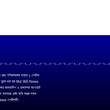
া পশ্চিমবঙ্গের নাম্বার ১ পোর্টাল
ে তুলে ধরা হয় Md 360 News
 রকম স্কলারশিপ ও প্রকল্পের আপডেট
রা সবসময় চেষ্টা করি সহজ সরল
ws পোর্টালটি।