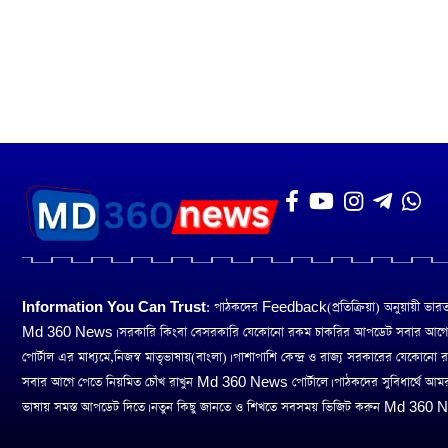
Information You Can Trust:
পাঠকদের Feedback(প্রতিক্রিয়া) অনুয়ায়ী ভারত তথ
Md 360 News। সরকারি কিংবা বেসরকারি যেকোনো রকম চাকরির আপডেট সবার আগ
পোর্টাল এর মাধ্যমে,নিজস্ব মাতৃভাষায়(বাংলা)। পাশাপাশি কেন্দ্র ও রাজ্য সরকারের যেকোনো
সবার আগে পেতে নিয়মিত চোঁখ রাখুন Md 360 News পোর্টালে। পাঠকদের সুবিধার্থে আম
ভাষায় সমস্ত আপডেট দিতে। নতুন কিছু জানতে ও শিখতে সবসময় ভিজিট করুন Md 360 Ne