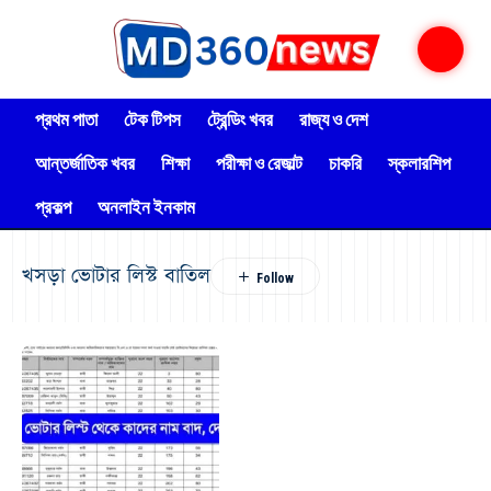
প্রথম পাতা
টেক টিপস
ট্রেন্ডিং খবর
রাজ্য ও দেশ
আন্তর্জাতিক খবর
শিক্ষা
পরীক্ষা ও রেজাল্ট
চাকরি
স্কলারশিপ
প্রকল্প
অনলাইন ইনকাম
খসড়া ভোটার লিস্ট বাতিল