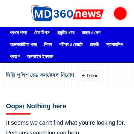
প্রথম পাতা
টেক টিপস
ট্রেন্ডিং খবর
রাজ্য ও দেশ
আন্তর্জাতিক খবর
শিক্ষা
পরীক্ষা ও রেজাল্ট
চাকরি
স্কলারশিপ
প্রকল্প
অনলাইন ইনকাম
দিল্লি পুলিশ হেড কনস্টেবল নিয়োগ
Oops! Nothing here
It seems we can’t find what you’re looking for.
Perhaps searching can help.