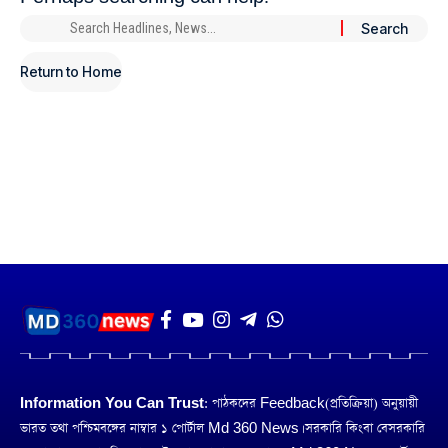
Return to Home
Information You Can Trust:
পাঠকদের Feedback(প্রতিক্রিয়া) অনুয়ায়ী
ভারত তথা পশ্চিমবঙ্গের নাম্বার ১ পোর্টাল Md 360 News। সরকারি কিংবা বেসরকারি