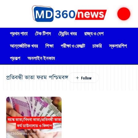
প্রথম পাতা
টেক টিপস
ট্রেন্ডিং খবর
রাজ্য ও দেশ
আন্তর্জাতিক খবর
শিক্ষা
পরীক্ষা ও রেজাল্ট
চাকরি
স্কলারশিপ
প্রকল্প
অনলাইন ইনকাম
প্রতিবন্ধী ভাতা ফরম পশ্চিমবঙ্গ