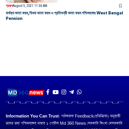
প্রকল্প
August 5, 2021 11:36 AM
বার্ধক্য ভাতা ফরম,বিধবা ভাতা ফরম ও প্রতিবন্ধী ভাতা ফরম পশ্চিমবঙ্গের West Bengal
Pension
Information You Can Trust:
পাঠকদের Feedback(প্রতিক্রিয়া) অনুয়ায়ী
ভারত তথা পশ্চিমবঙ্গের নাম্বার ১ পোর্টাল Md 360 News। সরকারি কিংবা বেসরকারি