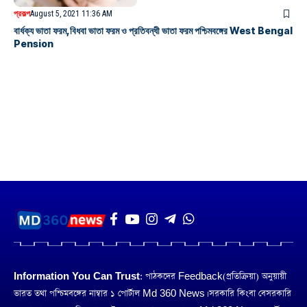
প্রকল্প
August 5, 2021 11:36 AM
বার্ধক্য ভাতা ফরম,বিধবা ভাতা ফরম ও প্রতিবন্ধী ভাতা ফরম পশ্চিমবঙ্গের West Bengal
Pension
Information You Can Trust:
পাঠকদের Feedback(প্রতিক্রিয়া) অনুয়ায়ী
ভারত তথা পশ্চিমবঙ্গের নাম্বার ১ পোর্টাল Md 360 News। সরকারি কিংবা বেসরকারি