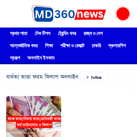
প্রথম পাতা
টেক টিপস
ট্রেন্ডিং খবর
রাজ্য ও দেশ
আন্তর্জাতিক খবর
শিক্ষা
পরীক্ষা ও রেজাল্ট
চাকরি
স্কলারশিপ
প্রকল্প
অনলাইন ইনকাম
বার্ধক্য ভাতা ফরম ফিলাপ অনলাইন