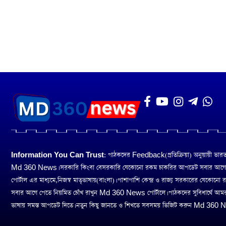
Information You Can Trust:
পাঠকদের Feedback(প্রতিক্রিয়া) অনুয়ায়ী ভারত তথ
Md 360 News। সরকারি কিংবা বেসরকারি যেকোনো রকম চাকরির আপডেট সবার আগ
পোর্টাল এর মাধ্যমে,নিজস্ব মাতৃভাষায়(বাংলা)। পাশাপাশি কেন্দ্র ও রাজ্য সরকারের যেকোনো
সবার আগে পেতে নিয়মিত চোঁখ রাখুন Md 360 News পোর্টালে। পাঠকদের সুবিধার্থে আম
ভাষায় সমস্ত আপডেট দিতে। নতুন কিছু জানতে ও শিখতে সবসময় ভিজিট করুন Md 360 Ne