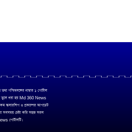
া পশ্চিমবঙ্গের নাম্বার ১ পোর্টাল
ে তুলে ধরা হয় Md 360 News
 রকম স্কলারশিপ ও প্রকল্পের আপডেট
রা সবসময় চেষ্টা করি সহজ সরল
ws পোর্টালটি।