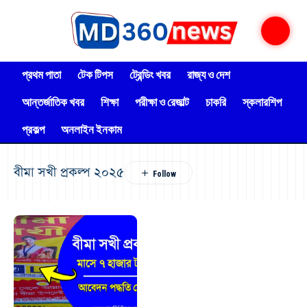
প্রথম পাতা
টেক টিপস
ট্রেন্ডিং খবর
রাজ্য ও দেশ
আন্তর্জাতিক খবর
শিক্ষা
পরীক্ষা ও রেজাল্ট
চাকরি
স্কলারশিপ
প্রকল্প
অনলাইন ইনকাম
বীমা সখী প্রকল্প ২০২৫