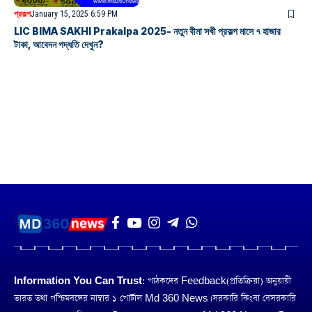
প্রকল্প
January 15, 2025 6:59 PM
LIC BIMA SAKHI Prakalpa 2025- নতুন বীমা সখী প্রকল্প মাসে ৭ হাজার
টাকা, আবেদন পদ্ধতি দেখুন?
Information You Can Trust:
পাঠকদের Feedback(প্রতিক্রিয়া) অনুয়ায়ী
ভারত তথা পশ্চিমবঙ্গের নাম্বার ১ পোর্টাল Md 360 News। সরকারি কিংবা বেসরকারি