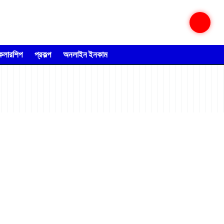
্কলারশিপ
প্রকল্প
অনলাইন ইনকাম