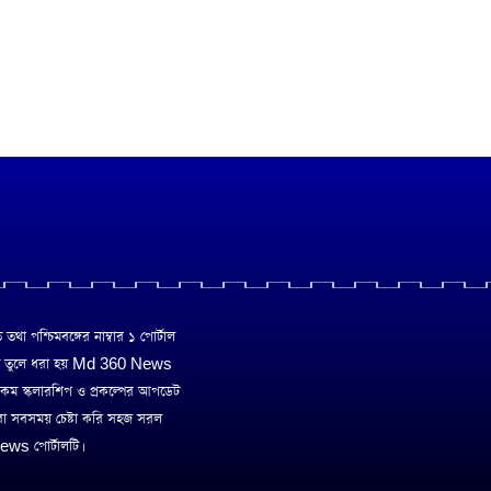
া পশ্চিমবঙ্গের নাম্বার ১ পোর্টাল
ে তুলে ধরা হয় Md 360 News
 রকম স্কলারশিপ ও প্রকল্পের আপডেট
রা সবসময় চেষ্টা করি সহজ সরল
ws পোর্টালটি।