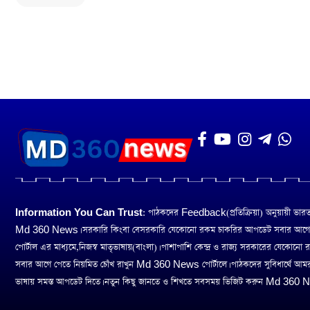
Information You Can Trust:
পাঠকদের Feedback(প্রতিক্রিয়া) অনুয়ায়ী ভারত তথ
Md 360 News। সরকারি কিংবা বেসরকারি যেকোনো রকম চাকরির আপডেট সবার আগ
পোর্টাল এর মাধ্যমে,নিজস্ব মাতৃভাষায়(বাংলা)। পাশাপাশি কেন্দ্র ও রাজ্য সরকারের যেকোনো
সবার আগে পেতে নিয়মিত চোঁখ রাখুন Md 360 News পোর্টালে। পাঠকদের সুবিধার্থে আম
ভাষায় সমস্ত আপডেট দিতে। নতুন কিছু জানতে ও শিখতে সবসময় ভিজিট করুন Md 360 Ne