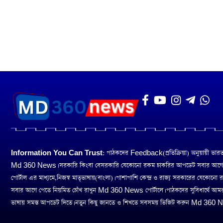
Information You Can Trust:
পাঠকদের Feedback(প্রতিক্রিয়া) অনুয়ায়ী ভারত তথ
Md 360 News। সরকারি কিংবা বেসরকারি যেকোনো রকম চাকরির আপডেট সবার আগ
পোর্টাল এর মাধ্যমে,নিজস্ব মাতৃভাষায়(বাংলা)। পাশাপাশি কেন্দ্র ও রাজ্য সরকারের যেকোনো
সবার আগে পেতে নিয়মিত চোঁখ রাখুন Md 360 News পোর্টালে। পাঠকদের সুবিধার্থে আম
ভাষায় সমস্ত আপডেট দিতে। নতুন কিছু জানতে ও শিখতে সবসময় ভিজিট করুন Md 360 Ne