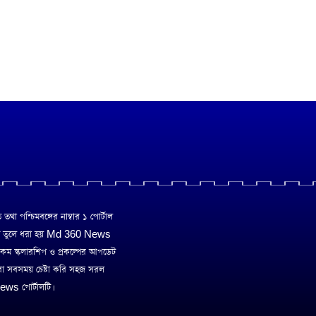
া পশ্চিমবঙ্গের নাম্বার ১ পোর্টাল
ে তুলে ধরা হয় Md 360 News
 রকম স্কলারশিপ ও প্রকল্পের আপডেট
রা সবসময় চেষ্টা করি সহজ সরল
ws পোর্টালটি।