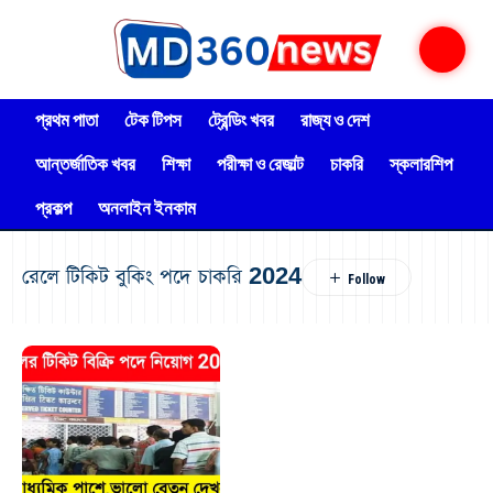
প্রথম পাতা
টেক টিপস
ট্রেন্ডিং খবর
রাজ্য ও দেশ
আন্তর্জাতিক খবর
শিক্ষা
পরীক্ষা ও রেজাল্ট
চাকরি
স্কলারশিপ
প্রকল্প
অনলাইন ইনকাম
রেলে টিকিট বুকিং পদে চাকরি 2024