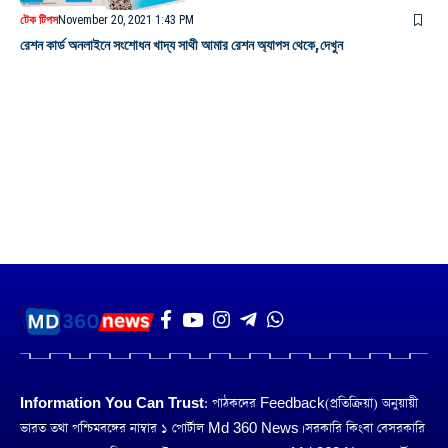
টেক টিপস
November 20, 2021 1:43 PM
রেশন কার্ড অনলাইনে সংশোধন খাদ্য সাথী আমার রেশন অ্যাপস থেকে,দেখুন
Information You Can Trust:
পাঠকদের Feedback(প্রতিক্রিয়া) অনুয়ায়ী
ভারত তথা পশ্চিমবঙ্গের নাম্বার ১ পোর্টাল Md 360 News। সরকারি কিংবা বেসরকারি