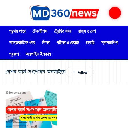
প্রথম পাতা
টেক টিপস
ট্রেন্ডিং খবর
রাজ্য ও দেশ
আন্তর্জাতিক খবর
শিক্ষা
পরীক্ষা ও রেজাল্ট
চাকরি
স্কলারশিপ
প্রকল্প
অনলাইন ইনকাম
রেশন কার্ড সংশোধন অনলাইনে