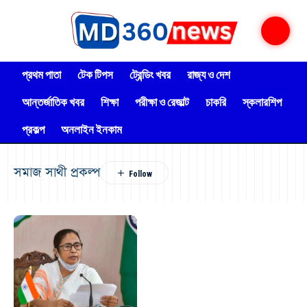
প্রথম পাতা
টেক টিপস
ট্রেন্ডিং খবর
রাজ্য ও দেশ
আন্তর্জাতিক খবর
শিক্ষা
পরীক্ষা ও রেজাল্ট
চাকরি
স্কলারশিপ
প্রকল্প
অনলাইন ইনকাম
সমাজ সাথী প্রকল্প