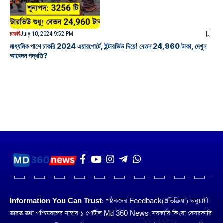
চাকরি
July 10, 2024 9:52 PM
মাধ্যমিক পাশে চাকরি 2024 এয়ারপোর্টে, ইন্টারভিউ দিয়ে! বেতন 24,960 টাকা, দেখুন
আবেদন পদ্ধতি?
Information You Can Trust:
পাঠকদের Feedback(প্রতিক্রিয়া) অনুয়ায়ী
ভারত তথা পশ্চিমবঙ্গের নাম্বার ১ পোর্টাল Md 360 News। সরকারি কিংবা বেসরকারি