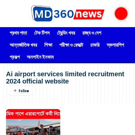
প্রথম পাতা
টেক টিপস
ট্রেন্ডিং খবর
রাজ্য ও দেশ
আন্তর্জাতিক খবর
শিক্ষা
পরীক্ষা ও রেজাল্ট
চাকরি
স্কলারশিপ
প্রকল্প
অনলাইন ইনকাম
Ai airport services limited recruitment
2024 official website