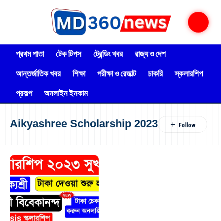
প্রথম পাতা
টেক টিপস
ট্রেন্ডিং খবর
রাজ্য ও দেশ
আন্তর্জাতিক খবর
শিক্ষা
পরীক্ষা ও রেজাল্ট
চাকরি
স্কলারশিপ
প্রকল্প
অনলাইন ইনকাম
Aikyashree Scholarship 2023