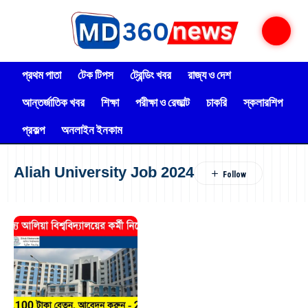
প্রথম পাতা
টেক টিপস
ট্রেন্ডিং খবর
রাজ্য ও দেশ
আন্তর্জাতিক খবর
শিক্ষা
পরীক্ষা ও রেজাল্ট
চাকরি
স্কলারশিপ
প্রকল্প
অনলাইন ইনকাম
Aliah University Job 2024