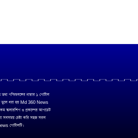
া পশ্চিমবঙ্গের নাম্বার ১ পোর্টাল
ে তুলে ধরা হয় Md 360 News
 রকম স্কলারশিপ ও প্রকল্পের আপডেট
রা সবসময় চেষ্টা করি সহজ সরল
ws পোর্টালটি।