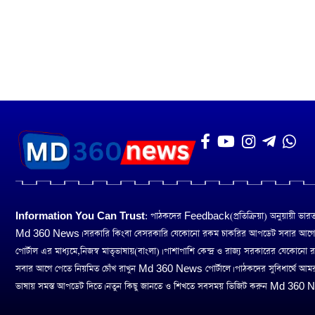
Information You Can Trust:
পাঠকদের Feedback(প্রতিক্রিয়া) অনুয়ায়ী ভারত তথ
Md 360 News। সরকারি কিংবা বেসরকারি যেকোনো রকম চাকরির আপডেট সবার আগ
পোর্টাল এর মাধ্যমে,নিজস্ব মাতৃভাষায়(বাংলা)। পাশাপাশি কেন্দ্র ও রাজ্য সরকারের যেকোনো
সবার আগে পেতে নিয়মিত চোঁখ রাখুন Md 360 News পোর্টালে। পাঠকদের সুবিধার্থে আম
ভাষায় সমস্ত আপডেট দিতে। নতুন কিছু জানতে ও শিখতে সবসময় ভিজিট করুন Md 360 Ne