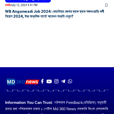
চাকরি
July 12, 2024 9:41 PM
WB Anganwadi Job 2024: কোচবিহার জেলায় ব্লকে ব্লকে অঙ্গনওয়াড়ি কর্মী
নিয়োগ 2024, উচ্চ মাধ্যমিক পাশে! আবেদন পদ্ধতি দেখুন?
Information You Can Trust:
পাঠকদের Feedback(প্রতিক্রিয়া) অনুয়ায়ী
ভারত তথা পশ্চিমবঙ্গের নাম্বার ১ পোর্টাল Md 360 News। সরকারি কিংবা বেসরকারি