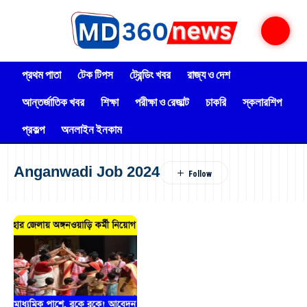
প্রথম পাতা
টেক টিপস
ট্রেন্ডিং খবর
রাজ্য ও দেশ
আন্তর্জাতিক খবর
শিক্ষা
পরীক্ষা ও রেজাল্ট
চাকরি
স্কলারশিপ
প্রকল্প
অনলাইন ইনকাম
Anganwadi Job 2024