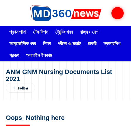
প্রথম পাতা
টেক টিপস
ট্রেন্ডিং খবর
রাজ্য ও দেশ
আন্তর্জাতিক খবর
শিক্ষা
পরীক্ষা ও রেজাল্ট
চাকরি
স্কলারশিপ
প্রকল্প
অনলাইন ইনকাম
ANM GNM Nursing Documents List
2021
Oops! Nothing here