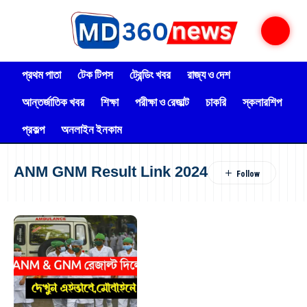
প্রথম পাতা
টেক টিপস
ট্রেন্ডিং খবর
রাজ্য ও দেশ
আন্তর্জাতিক খবর
শিক্ষা
পরীক্ষা ও রেজাল্ট
চাকরি
স্কলারশিপ
প্রকল্প
অনলাইন ইনকাম
ANM GNM Result Link 2024