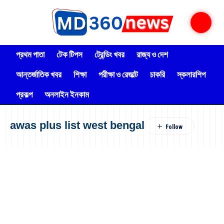
প্রথম পাতা
টেক টিপস
ট্রেন্ডিং খবর
রাজ্য ও দেশ
আন্তর্জাতিক খবর
শিক্ষা
পরীক্ষা ও রেজাল্ট
চাকরি
স্কলারশিপ
প্রকল্প
অনলাইন ইনকাম
awas plus list west bengal