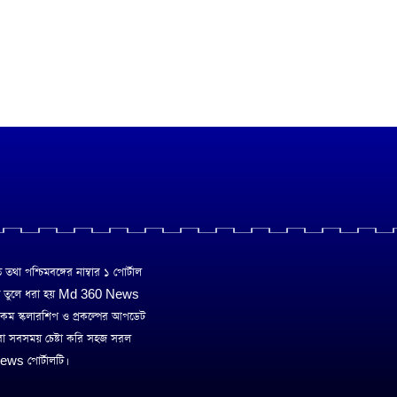
া পশ্চিমবঙ্গের নাম্বার ১ পোর্টাল
ে তুলে ধরা হয় Md 360 News
 রকম স্কলারশিপ ও প্রকল্পের আপডেট
রা সবসময় চেষ্টা করি সহজ সরল
ws পোর্টালটি।