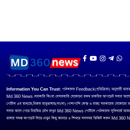
Information You Can Trust:
পাঠকদের Feedback(প্রতিক্রিয়া) অনুয়ায়ী ভারত তথ
Md 360 News। সরকারি কিংবা বেসরকারি যেকোনো রকম চাকরির আপডেট সবার আগ
পোর্টাল এর মাধ্যমে,নিজস্ব মাতৃভাষায়(বাংলা)। পাশাপাশি কেন্দ্র ও রাজ্য সরকারের যেকোনো
সবার আগে পেতে নিয়মিত চোঁখ রাখুন Md 360 News পোর্টালে। পাঠকদের সুবিধার্থে আম
ভাষায় সমস্ত আপডেট দিতে। নতুন কিছু জানতে ও শিখতে সবসময় ভিজিট করুন Md 360 Ne