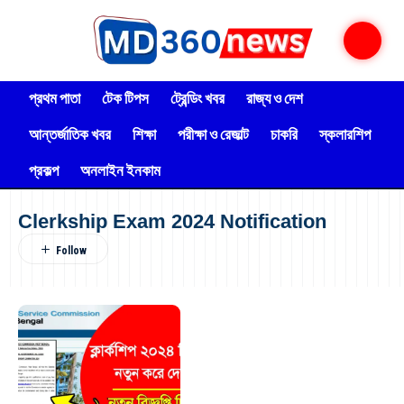
প্রথম পাতা
টেক টিপস
ট্রেন্ডিং খবর
রাজ্য ও দেশ
আন্তর্জাতিক খবর
শিক্ষা
পরীক্ষা ও রেজাল্ট
চাকরি
স্কলারশিপ
প্রকল্প
অনলাইন ইনকাম
Clerkship Exam 2024 Notification