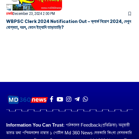
চাকরি
December 23, 2024 2:00 PM
WBPSC Clerk 2024 Notification Out – ক্লার্ক নিয়োগ 2024, দেখুন
যোগ্যতা, বয়স, বেতন ইত্যাদি তাড়াতাড়ি?
Information You Can Trust:
পাঠকদের Feedback(প্রতিক্রিয়া) অনুয়ায়ী
ভারত তথা পশ্চিমবঙ্গের নাম্বার ১ পোর্টাল Md 360 News। সরকারি কিংবা বেসরকারি