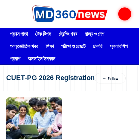
প্রথম পাতা
টেক টিপস
ট্রেন্ডিং খবর
রাজ্য ও দেশ
আন্তর্জাতিক খবর
শিক্ষা
পরীক্ষা ও রেজাল্ট
চাকরি
স্কলারশিপ
প্রকল্প
অনলাইন ইনকাম
CUET-PG 2026 Registration