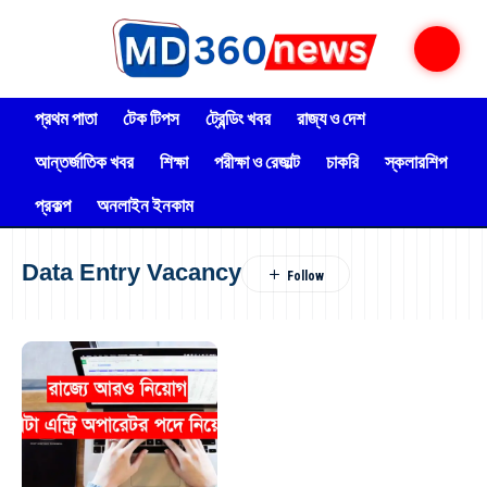
প্রথম পাতা
টেক টিপস
ট্রেন্ডিং খবর
রাজ্য ও দেশ
আন্তর্জাতিক খবর
শিক্ষা
পরীক্ষা ও রেজাল্ট
চাকরি
স্কলারশিপ
প্রকল্প
অনলাইন ইনকাম
Data Entry Vacancy