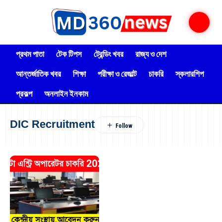
প্রথম পাতা
টেক টিপস
ট্রেন্ডিং খবর
রাজ্য ও দেশ
আন্তর্জাতিক খবর
শিক্ষা
পরীক্ষা ও রেজাল্ট
চাকরি
স্কলারশিপ
প্রকল্প
অনলাইন ইনকাম
DIC Recruitment