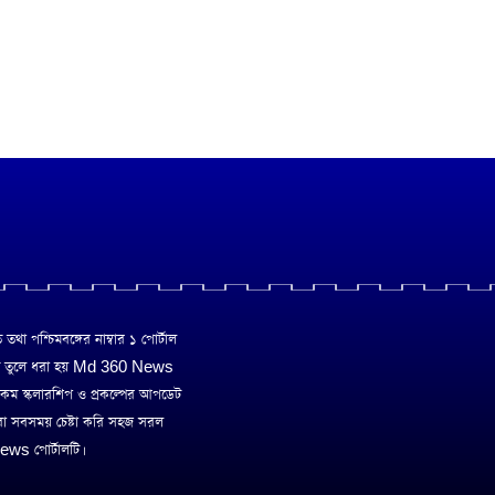
া পশ্চিমবঙ্গের নাম্বার ১ পোর্টাল
ে তুলে ধরা হয় Md 360 News
 রকম স্কলারশিপ ও প্রকল্পের আপডেট
রা সবসময় চেষ্টা করি সহজ সরল
ws পোর্টালটি।