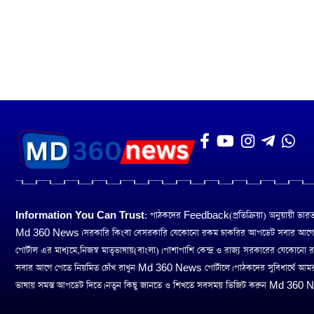
Information You Can Trust:
পাঠকদের Feedback(প্রতিক্রিয়া) অনুয়ায়ী ভারত তথ
Md 360 News। সরকারি কিংবা বেসরকারি যেকোনো রকম চাকরির আপডেট সবার আগ
পোর্টাল এর মাধ্যমে,নিজস্ব মাতৃভাষায়(বাংলা)। পাশাপাশি কেন্দ্র ও রাজ্য সরকারের যেকোনো
সবার আগে পেতে নিয়মিত চোঁখ রাখুন Md 360 News পোর্টালে। পাঠকদের সুবিধার্থে আম
ভাষায় সমস্ত আপডেট দিতে। নতুন কিছু জানতে ও শিখতে সবসময় ভিজিট করুন Md 360 Ne