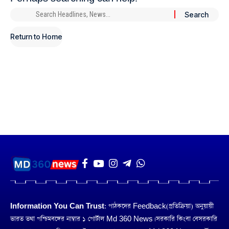
Return to Home
Information You Can Trust:
পাঠকদের Feedback(প্রতিক্রিয়া) অনুয়ায়ী
ভারত তথা পশ্চিমবঙ্গের নাম্বার ১ পোর্টাল Md 360 News। সরকারি কিংবা বেসরকারি