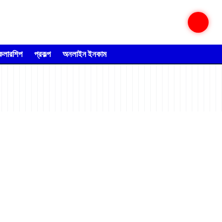
্কলারশিপ
প্রকল্প
অনলাইন ইনকাম