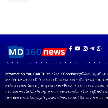
Information You Can Trust:
পাঠকদের Feedback(প্রতিক্রিয়া) অনুয়ায়ী ভারত তথ
Md 360 News। সরকারি কিংবা বেসরকারি যেকোনো রকম চাকরির আপডেট সবার আগ
পোর্টাল এর মাধ্যমে,নিজস্ব মাতৃভাষায়(বাংলা)। পাশাপাশি কেন্দ্র ও রাজ্য সরকারের যেকোনো
সবার আগে পেতে নিয়মিত চোঁখ রাখুন Md 360 News পোর্টালে। পাঠকদের সুবিধার্থে আম
ভাষায় সমস্ত আপডেট দিতে। নতুন কিছু জানতে ও শিখতে সবসময় ভিজিট করুন Md 360 Ne