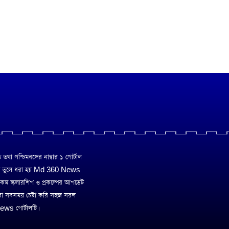
া পশ্চিমবঙ্গের নাম্বার ১ পোর্টাল
ে তুলে ধরা হয় Md 360 News
 রকম স্কলারশিপ ও প্রকল্পের আপডেট
রা সবসময় চেষ্টা করি সহজ সরল
ws পোর্টালটি।