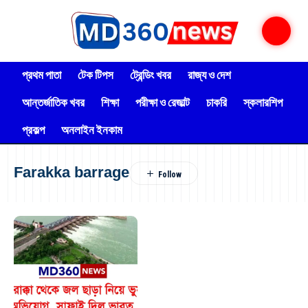
প্রথম পাতা
টেক টিপস
ট্রেন্ডিং খবর
রাজ্য ও দেশ
আন্তর্জাতিক খবর
শিক্ষা
পরীক্ষা ও রেজাল্ট
চাকরি
স্কলারশিপ
প্রকল্প
অনলাইন ইনকাম
Farakka barrage