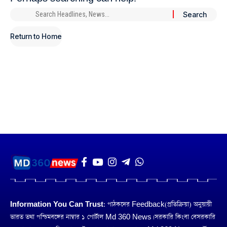
Return to Home
Information You Can Trust:
পাঠকদের Feedback(প্রতিক্রিয়া) অনুয়ায়ী
ভারত তথা পশ্চিমবঙ্গের নাম্বার ১ পোর্টাল Md 360 News। সরকারি কিংবা বেসরকারি