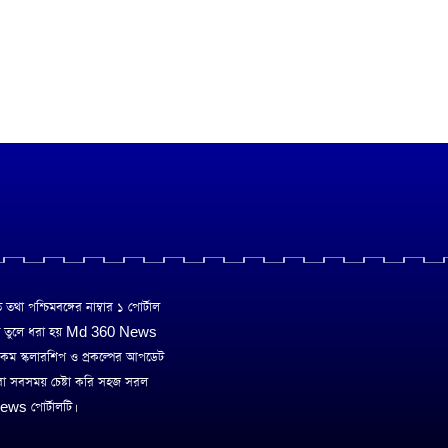
া পশ্চিমবঙ্গের নাম্বার ১ পোর্টাল
ে তুলে ধরা হয় Md 360 News
 রকম স্কলারশিপ ও প্রকল্পের আপডেট
রা সবসময় চেষ্টা করি সহজ সরল
ws পোর্টালটি।