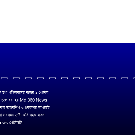
া পশ্চিমবঙ্গের নাম্বার ১ পোর্টাল
ে তুলে ধরা হয় Md 360 News
 রকম স্কলারশিপ ও প্রকল্পের আপডেট
রা সবসময় চেষ্টা করি সহজ সরল
ws পোর্টালটি।