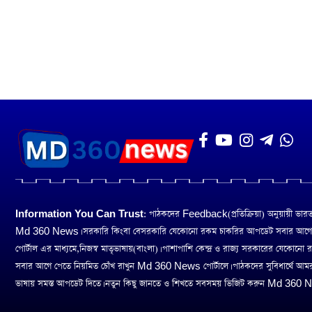
Information You Can Trust:
পাঠকদের Feedback(প্রতিক্রিয়া) অনুয়ায়ী ভারত তথ
Md 360 News। সরকারি কিংবা বেসরকারি যেকোনো রকম চাকরির আপডেট সবার আগ
পোর্টাল এর মাধ্যমে,নিজস্ব মাতৃভাষায়(বাংলা)। পাশাপাশি কেন্দ্র ও রাজ্য সরকারের যেকোনো
সবার আগে পেতে নিয়মিত চোঁখ রাখুন Md 360 News পোর্টালে। পাঠকদের সুবিধার্থে আম
ভাষায় সমস্ত আপডেট দিতে। নতুন কিছু জানতে ও শিখতে সবসময় ভিজিট করুন Md 360 Ne