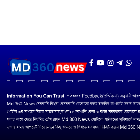
Information You Can Trust:
পাঠকদের Feedback(প্রতিক্রিয়া) অনুয়ায়ী ভারত তথ
Md 360 News। সরকারি কিংবা বেসরকারি যেকোনো রকম চাকরির আপডেট সবার আগ
পোর্টাল এর মাধ্যমে,নিজস্ব মাতৃভাষায়(বাংলা)। পাশাপাশি কেন্দ্র ও রাজ্য সরকারের যেকোনো
সবার আগে পেতে নিয়মিত চোঁখ রাখুন Md 360 News পোর্টালে। পাঠকদের সুবিধার্থে আম
ভাষায় সমস্ত আপডেট দিতে। নতুন কিছু জানতে ও শিখতে সবসময় ভিজিট করুন Md 360 Ne