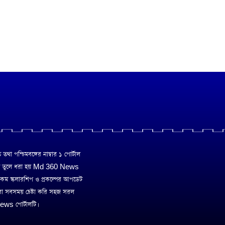
া পশ্চিমবঙ্গের নাম্বার ১ পোর্টাল
ে তুলে ধরা হয় Md 360 News
 রকম স্কলারশিপ ও প্রকল্পের আপডেট
রা সবসময় চেষ্টা করি সহজ সরল
ws পোর্টালটি।