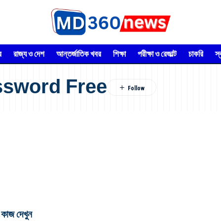
র
রাজ্য ও দেশ
আন্তর্জাতিক খবর
শিক্ষা
পরীক্ষা ও রেজাল্ট
চাকরি
স
assword Free
 কাজ দেখুন