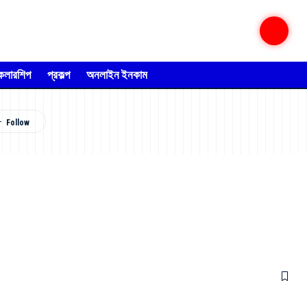
্কলারশিপ
প্রকল্প
অনলাইন ইনকাম