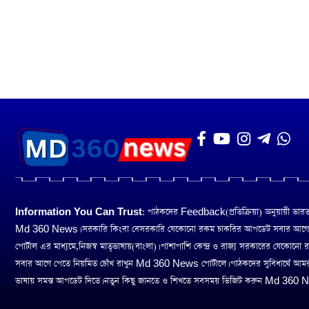
Information You Can Trust:
পাঠকদের Feedback(প্রতিক্রিয়া) অনুয়ায়ী ভারত তথ
Md 360 News। সরকারি কিংবা বেসরকারি যেকোনো রকম চাকরির আপডেট সবার আগ
পোর্টাল এর মাধ্যমে,নিজস্ব মাতৃভাষায়(বাংলা)। পাশাপাশি কেন্দ্র ও রাজ্য সরকারের যেকোনো
সবার আগে পেতে নিয়মিত চোঁখ রাখুন Md 360 News পোর্টালে। পাঠকদের সুবিধার্থে আম
ভাষায় সমস্ত আপডেট দিতে। নতুন কিছু জানতে ও শিখতে সবসময় ভিজিট করুন Md 360 Ne