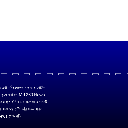
া পশ্চিমবঙ্গের নাম্বার ১ পোর্টাল
ে তুলে ধরা হয় Md 360 News
 রকম স্কলারশিপ ও প্রকল্পের আপডেট
রা সবসময় চেষ্টা করি সহজ সরল
ws পোর্টালটি।