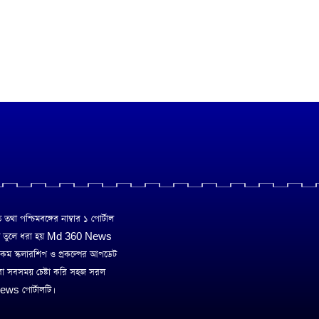
া পশ্চিমবঙ্গের নাম্বার ১ পোর্টাল
ে তুলে ধরা হয় Md 360 News
 রকম স্কলারশিপ ও প্রকল্পের আপডেট
রা সবসময় চেষ্টা করি সহজ সরল
ws পোর্টালটি।