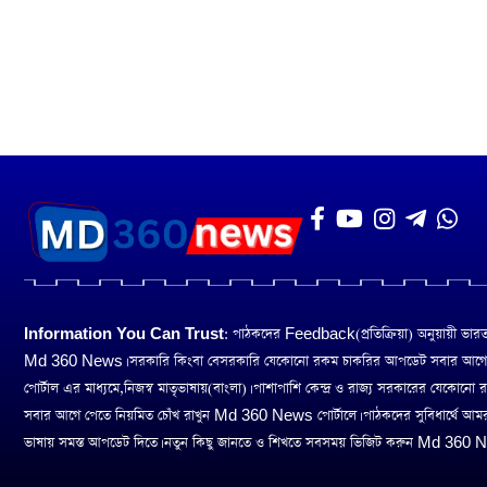
Information You Can Trust:
পাঠকদের Feedback(প্রতিক্রিয়া) অনুয়ায়ী ভারত তথ
Md 360 News। সরকারি কিংবা বেসরকারি যেকোনো রকম চাকরির আপডেট সবার আগ
পোর্টাল এর মাধ্যমে,নিজস্ব মাতৃভাষায়(বাংলা)। পাশাপাশি কেন্দ্র ও রাজ্য সরকারের যেকোনো
সবার আগে পেতে নিয়মিত চোঁখ রাখুন Md 360 News পোর্টালে। পাঠকদের সুবিধার্থে আম
ভাষায় সমস্ত আপডেট দিতে। নতুন কিছু জানতে ও শিখতে সবসময় ভিজিট করুন Md 360 Ne