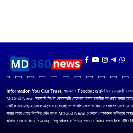
Information You Can Trust:
পাঠকদের Feedback(প্রতিক্রিয়া) অনুয়ায়ী ভারত তথ
Md 360 News। সরকারি কিংবা বেসরকারি যেকোনো রকম চাকরির আপডেট সবার আগ
পোর্টাল এর মাধ্যমে,নিজস্ব মাতৃভাষায়(বাংলা)। পাশাপাশি কেন্দ্র ও রাজ্য সরকারের যেকোনো
সবার আগে পেতে নিয়মিত চোঁখ রাখুন Md 360 News পোর্টালে। পাঠকদের সুবিধার্থে আম
ভাষায় সমস্ত আপডেট দিতে। নতুন কিছু জানতে ও শিখতে সবসময় ভিজিট করুন Md 360 Ne