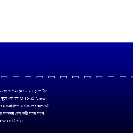
া পশ্চিমবঙ্গের নাম্বার ১ পোর্টাল
ে তুলে ধরা হয় Md 360 News
 রকম স্কলারশিপ ও প্রকল্পের আপডেট
রা সবসময় চেষ্টা করি সহজ সরল
ws পোর্টালটি।