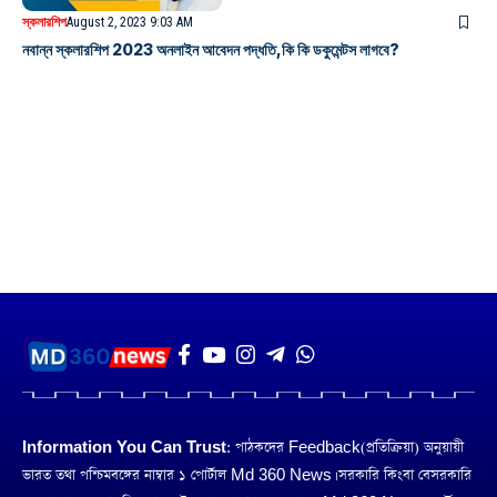
স্কলারশিপ
August 2, 2023 9:03 AM
নবান্ন স্কলারশিপ 2023 অনলাইন আবেদন পদ্ধতি,কি কি ডকুমেন্টস লাগবে?
Information You Can Trust:
পাঠকদের Feedback(প্রতিক্রিয়া) অনুয়ায়ী
ভারত তথা পশ্চিমবঙ্গের নাম্বার ১ পোর্টাল Md 360 News। সরকারি কিংবা বেসরকারি