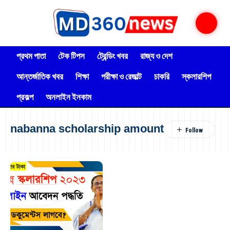
প্রথম পাতা
টেক টিপস
ট্রেন্ডিং খবর
রাজ্য ও দেশ
আন্তর্জাতিক খবর
শিক্ষা
পরীক্ষা ও রেজাল্ট
চাকরি
স্কলারশিপ
প্রকল্প
অনলাইন ইনকাম
nabanna scholarship amount