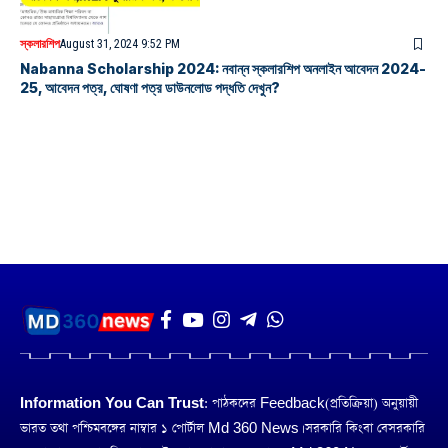
স্কলারশিপ
August 31, 2024 9:52 PM
Nabanna Scholarship 2024: নবান্ন স্কলারশিপ অনলাইন আবেদন 2024-
25, আবেদন পত্র, ঘোষণা পত্র ডাউনলোড পদ্ধতি দেখুন?
Information You Can Trust:
পাঠকদের Feedback(প্রতিক্রিয়া) অনুয়ায়ী
ভারত তথা পশ্চিমবঙ্গের নাম্বার ১ পোর্টাল Md 360 News। সরকারি কিংবা বেসরকারি