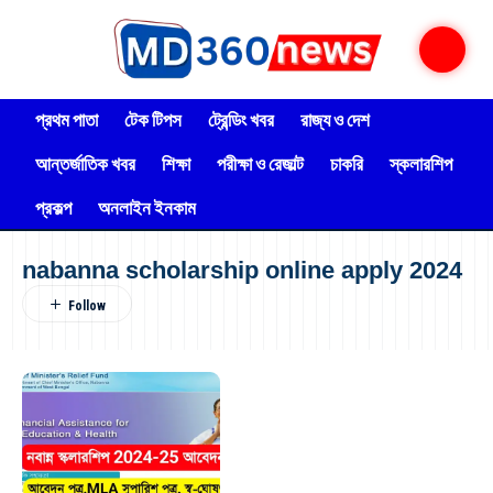
প্রথম পাতা
টেক টিপস
ট্রেন্ডিং খবর
রাজ্য ও দেশ
আন্তর্জাতিক খবর
শিক্ষা
পরীক্ষা ও রেজাল্ট
চাকরি
স্কলারশিপ
প্রকল্প
অনলাইন ইনকাম
nabanna scholarship online apply 2024