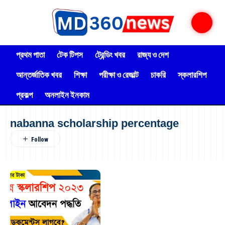
প্রথম পাতা
টেক টিপস
ট্রেন্ডিং খবর
রাজ্য ও দেশ
আন্তর্জাতিক খবর
শিক্ষা
পরীক্ষা ও রেজাল্ট
চাকরি
স্কলারশিপ
প্রকল্প
অনলাইন ইনকাম
nabanna scholarship percentage