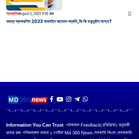
স্কলারশিপ
August 2, 2023 9:03 AM
নবান্ন স্কলারশিপ 2023 অনলাইন আবেদন পদ্ধতি,কি কি ডকুমেন্টস লাগবে?
Information You Can Trust:
পাঠকদের Feedback(প্রতিক্রিয়া) অনুয়ায়ী
ভারত তথা পশ্চিমবঙ্গের নাম্বার ১ পোর্টাল Md 360 News। সরকারি কিংবা বেসরকারি