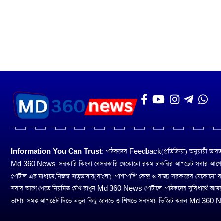
Information You Can Trust:
পাঠকদের Feedback(প্রতিক্রিয়া) অনুয়ায়ী ভারত তথ
Md 360 News। সরকারি কিংবা বেসরকারি যেকোনো রকম চাকরির আপডেট সবার আগ
পোর্টাল এর মাধ্যমে,নিজস্ব মাতৃভাষায়(বাংলা)। পাশাপাশি কেন্দ্র ও রাজ্য সরকারের যেকোনো
সবার আগে পেতে নিয়মিত চোঁখ রাখুন Md 360 News পোর্টালে। পাঠকদের সুবিধার্থে আম
ভাষায় সমস্ত আপডেট দিতে। নতুন কিছু জানতে ও শিখতে সবসময় ভিজিট করুন Md 360 Ne