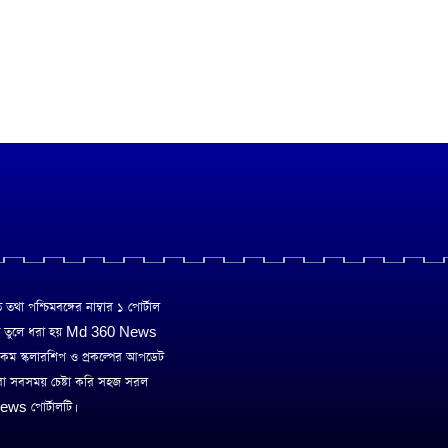
া পশ্চিমবঙ্গের নাম্বার ১ পোর্টাল
ে তুলে ধরা হয় Md 360 News
 রকম স্কলারশিপ ও প্রকল্পের আপডেট
রা সবসময় চেষ্টা করি সহজ সরল
ws পোর্টালটি।