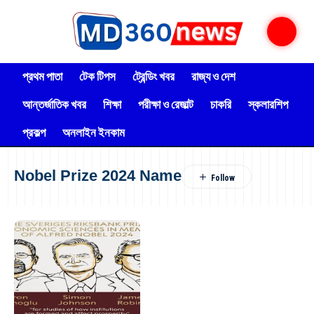
প্রথম পাতা
টেক টিপস
ট্রেন্ডিং খবর
রাজ্য ও দেশ
আন্তর্জাতিক খবর
শিক্ষা
পরীক্ষা ও রেজাল্ট
চাকরি
স্কলারশিপ
প্রকল্প
অনলাইন ইনকাম
Nobel Prize 2024 Name