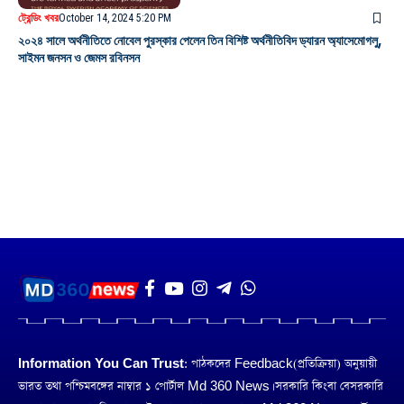
ট্রেন্ডিং খবর
October 14, 2024 5:20 PM
২০২৪ সালে অর্থনীতিতে নোবেল পুরস্কার পেলেন তিন বিশিষ্ট অর্থনীতিবিদ ড্যারন অ্যাসেমোগলু,
সাইমন জনসন ও জেমস রবিনসন
Information You Can Trust:
পাঠকদের Feedback(প্রতিক্রিয়া) অনুয়ায়ী
ভারত তথা পশ্চিমবঙ্গের নাম্বার ১ পোর্টাল Md 360 News। সরকারি কিংবা বেসরকারি