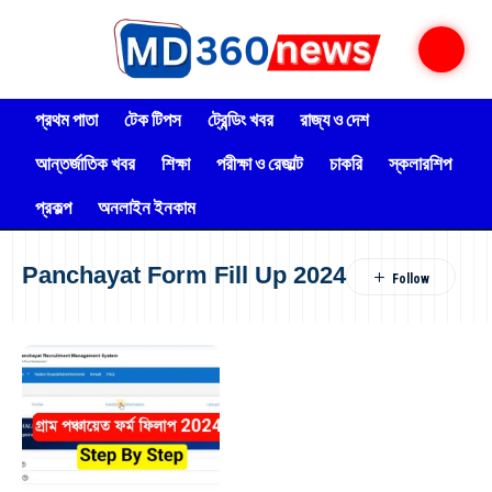
প্রথম পাতা
টেক টিপস
ট্রেন্ডিং খবর
রাজ্য ও দেশ
আন্তর্জাতিক খবর
শিক্ষা
পরীক্ষা ও রেজাল্ট
চাকরি
স্কলারশিপ
প্রকল্প
অনলাইন ইনকাম
Panchayat Form Fill Up 2024