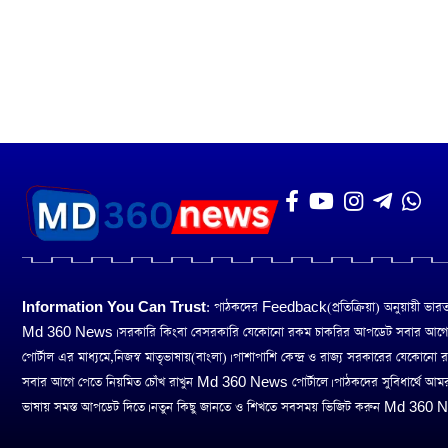
Information You Can Trust:
পাঠকদের Feedback(প্রতিক্রিয়া) অনুয়ায়ী ভারত তথ
Md 360 News। সরকারি কিংবা বেসরকারি যেকোনো রকম চাকরির আপডেট সবার আগ
পোর্টাল এর মাধ্যমে,নিজস্ব মাতৃভাষায়(বাংলা)। পাশাপাশি কেন্দ্র ও রাজ্য সরকারের যেকোনো
সবার আগে পেতে নিয়মিত চোঁখ রাখুন Md 360 News পোর্টালে। পাঠকদের সুবিধার্থে আম
ভাষায় সমস্ত আপডেট দিতে। নতুন কিছু জানতে ও শিখতে সবসময় ভিজিট করুন Md 360 Ne