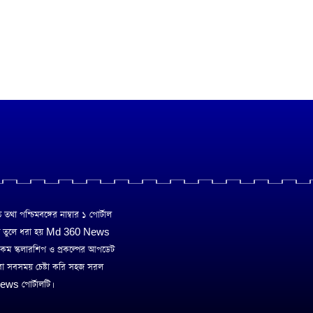
া পশ্চিমবঙ্গের নাম্বার ১ পোর্টাল
ে তুলে ধরা হয় Md 360 News
 রকম স্কলারশিপ ও প্রকল্পের আপডেট
রা সবসময় চেষ্টা করি সহজ সরল
ws পোর্টালটি।