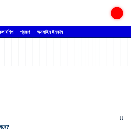
্কলারশিপ
প্রকল্প
অনলাইন ইনকাম
াগবে?