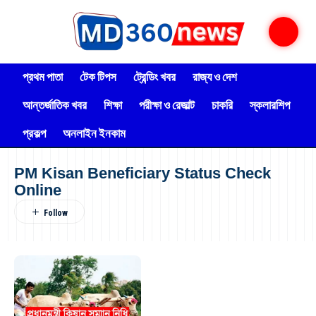
প্রথম পাতা
টেক টিপস
ট্রেন্ডিং খবর
রাজ্য ও দেশ
আন্তর্জাতিক খবর
শিক্ষা
পরীক্ষা ও রেজাল্ট
চাকরি
স্কলারশিপ
প্রকল্প
অনলাইন ইনকাম
PM Kisan Beneficiary Status Check
Online