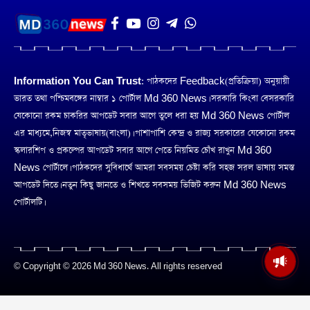
Information You Can Trust:
পাঠকদের Feedback(প্রতিক্রিয়া) অনুয়ায়ী
ভারত তথা পশ্চিমবঙ্গের নাম্বার ১ পোর্টাল Md 360 News। সরকারি কিংবা বেসরকারি
যেকোনো রকম চাকরির আপডেট সবার আগে তুলে ধরা হয় Md 360 News পোর্টাল
এর মাধ্যমে,নিজস্ব মাতৃভাষায়(বাংলা)। পাশাপাশি কেন্দ্র ও রাজ্য সরকারের যেকোনো রকম
স্কলারশিপ ও প্রকল্পের আপডেট সবার আগে পেতে নিয়মিত চোঁখ রাখুন Md 360
News পোর্টালে। পাঠকদের সুবিধার্থে আমরা সবসময় চেষ্টা করি সহজ সরল ভাষায় সমস্ত
আপডেট দিতে। নতুন কিছু জানতে ও শিখতে সবসময় ভিজিট করুন Md 360 News
পোর্টালটি।
© Copyright © 2026 Md 360 News. All rights reserved